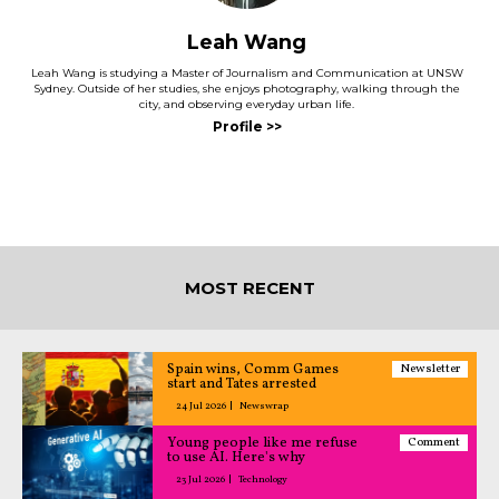
Leah Wang
Leah Wang is studying a Master of Journalism and Communication at UNSW
Sydney. Outside of her studies, she enjoys photography, walking through the
city, and observing everyday urban life.
MOST RECENT
Spain wins, Comm Games
Newsletter
start and Tates arrested
24 Jul 2026
Newswrap
Young people like me refuse
Comment
to use AI. Here's why
23 Jul 2026
Technology