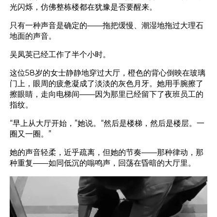
光闪烁，仿佛整栋楼都在犹豫是否要醒来。
只有一种声音是确定的——拖把缓慢、潮湿地拖过大理石
地面的声音。
吴凤英已经工作了半个小时。
这位58岁的女士静静地穿过大厅，橙色的背心倒映在玻璃
门上，眼周的疲惫凝成了淡淡的灰色月牙。她用手腕擦了
擦眼睛，走向电梯间——因为那里已经留下了夜班员工的
指纹。
“早上从大厅开始，”她说。“然后是楼梯，然后是楼层。一
圈又一圈。”
她的声音轻柔，近乎疏离，但她的节奏——那种律动，那
种重复——如同低沉的嗡鸣声，回荡在昏暗的大厅里。